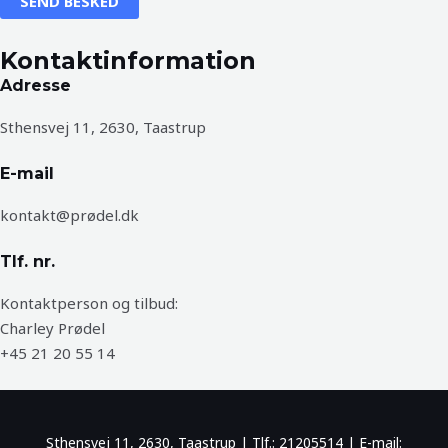
SEND BESKED
*
Kontaktinformation
Adresse
Sthensvej 11, 2630, Taastrup
E-mail
kontakt@prødel.dk
Tlf. nr.
Kontaktperson og tilbud:
Charley Prødel
+45 21 20 55 14
Sthensvej 11, 2630, Taastrup | Tlf.: 21205514 | E-mail: