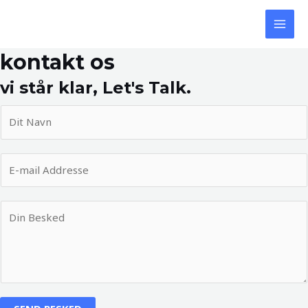
Gå
MAI
til
MEN
indholdet
kontakt os
vi står klar, Let's Talk.
N
a
v
E
n
-
*
m
B
a
e
i
s
l
k
*
e
d